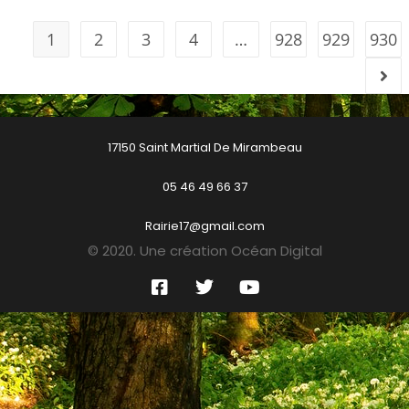
1
2
3
4
…
928
929
930
17150 Saint Martial De Mirambeau
05 46 49 66 37
Rairie17@gmail.com
© 2020. Une création Océan Digital