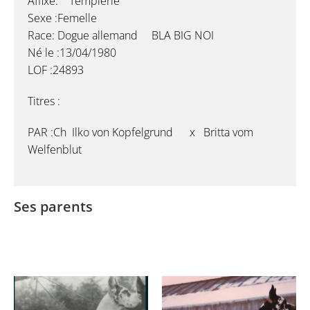
Affixe: Templerie
Sexe :Femelle
Race: Dogue allemand BLA BIG NOI
Né le :13/04/1980
LOF :24893
Titres :
PAR :Ch Ilko von Kopfelgrund x Britta vom
Welfenblut
Ses parents