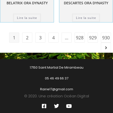
BELATRIX ORA DYNASTY
DESCARTES ORA DYNASTY
Lire la suite
Lire la suite
1
2
3
4
…
928
929
930
17150 Saint Martial De Mirambeau
05 46 49 66 37
Rairie17@gmail.com
© 2020. Une création Océan Digital