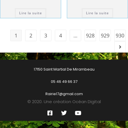
Lire la suite
Lire la suite
1
2
3
4
…
928
929
930
17150 Saint Martial De Mirambeau
05 46 49 66 37
Rairie17@gmail.com
© 2020. Une création Océan Digital