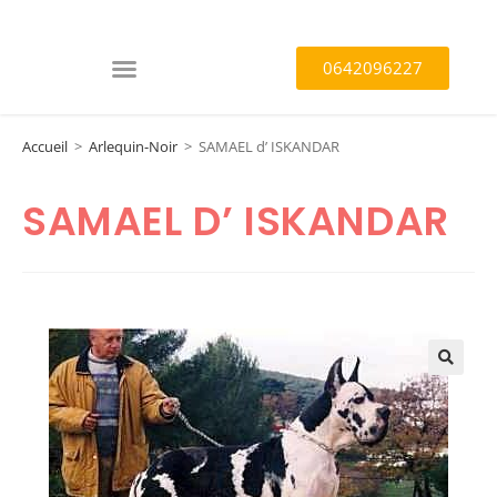
0642096227
Accueil
>
Arlequin-Noir
>
SAMAEL d’ ISKANDAR
SAMAEL D’ ISKANDAR
🔍