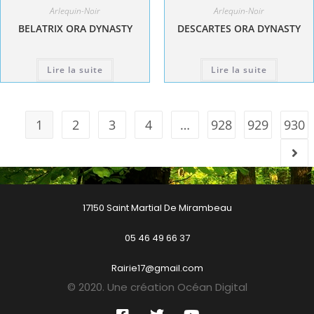
Arlequin-Noir
Arlequin-Noir
BELATRIX ORA DYNASTY
DESCARTES ORA DYNASTY
Lire la suite
Lire la suite
1
2
3
4
…
928
929
930
17150 Saint Martial De Mirambeau
05 46 49 66 37
Rairie17@gmail.com
© 2020. Une création Océan Digital