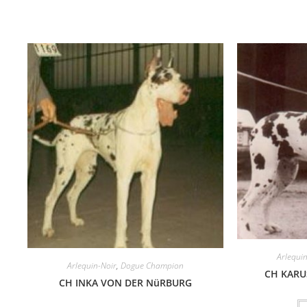
Arlequi
Arlequin-Noir
,
Dogue Champion
CH KARU
CH INKA VON DER NüRBURG