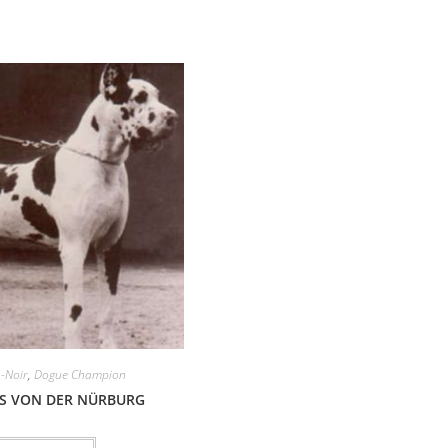
n-Noir
,
Dogue Champion
S VON DER NÜRBURG