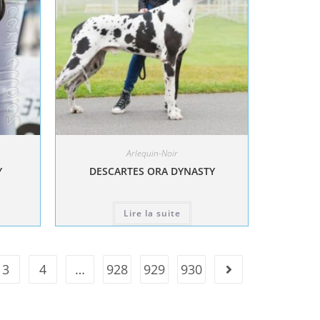
Arlequin-Noir
Y
DESCARTES ORA DYNASTY
Lire la suite
3
4
…
928
929
930