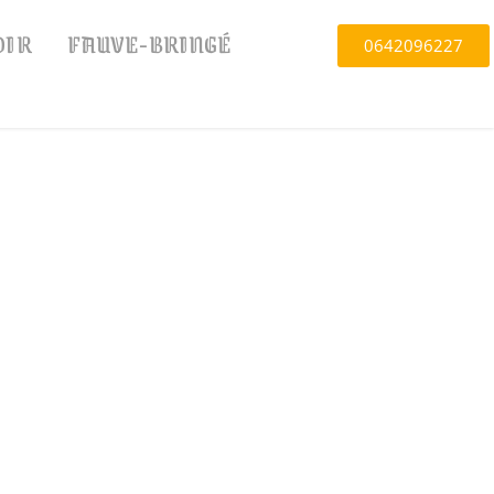
OIR
FAUVE-BRINGÉ
0642096227