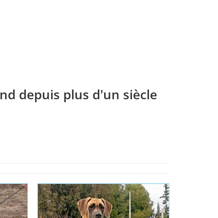
Lire la suite
Lire la 
Lire la suite
nd depuis plus d'un siècle