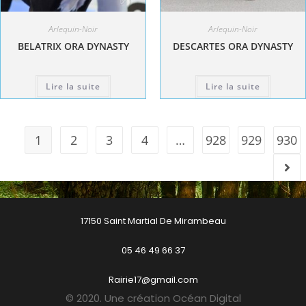
Arlequin-Noir
Arlequin-Noir
BELATRIX ORA DYNASTY
DESCARTES ORA DYNASTY
Lire la suite
Lire la suite
1
2
3
4
…
928
929
930
17150 Saint Martial De Mirambeau
05 46 49 66 37
Rairie17@gmail.com
© 2020. Une création Océan Digital