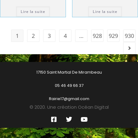
Lire la suite
Lire la suite
1
2
3
4
…
928
929
930
17150 Saint Martial De Mirambeau
05 46 49 66 37
Rairie17@gmail.com
© 2020. Une création Océan Digital