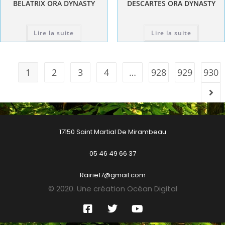
BELATRIX ORA DYNASTY
DESCARTES ORA DYNASTY
Lire la suite
Lire la suite
1
2
3
4
…
928
929
930
17150 Saint Martial De Mirambeau
05 46 49 66 37
Rairie17@gmail.com
© 2020. Une création Océan Digital