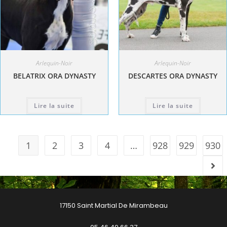
Arlequin-Noir
Arlequin-Noir
BELATRIX ORA DYNASTY
DESCARTES ORA DYNASTY
Lire la suite
Lire la suite
1
2
3
4
…
928
929
930
17150 Saint Martial De Mirambeau