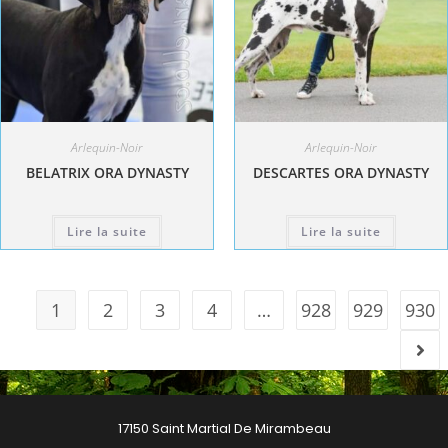
Arlequin-Noir
Arlequin-Noir
BELATRIX ORA DYNASTY
DESCARTES ORA DYNASTY
Lire la suite
Lire la suite
1
2
3
4
…
928
929
930
17150 Saint Martial De Mirambeau