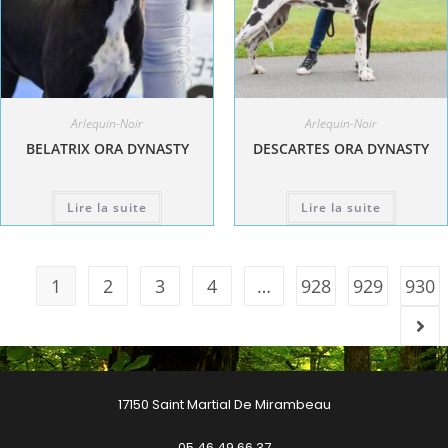
Arlequin-Noir
Arlequin-Noir
BELATRIX ORA DYNASTY
DESCARTES ORA DYNASTY
Lire la suite
Lire la suite
1
2
3
4
…
928
929
930
17150 Saint Martial De Mirambeau
05 46 49 66 37