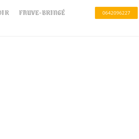
OIR
FAUVE-BRINGÉ
0642096227