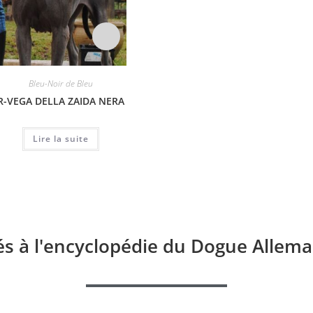
Bleu-Noir de Bleu
Bleu-Noir de Bleu
Bleu-
R-VEGA DELLA ZAIDA NERA
QUADRIJHA DE DOGOKO
KNOPF
Lire la suite
Lire la suite
és à l'encyclopédie du Dogue Allema