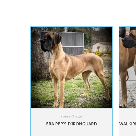
Fauve-Bringé
ERA PEP’S D’IRONGUARD
WALKIRI