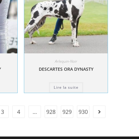
Arlequin-Noir
Y
DESCARTES ORA DYNASTY
Lire la suite
3
4
…
928
929
930