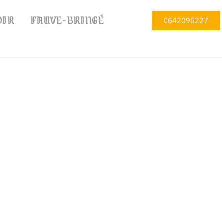
OIR
FAUVE-BRINGÉ
0642096227