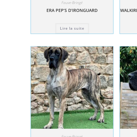
Fauve-Bringé
ERA PEP’S D’IRONGUARD
WALKIRI
Lire la suite
Fauve-Bringé