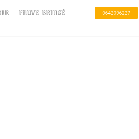
OIR
FAUVE-BRINGÉ
0642096227