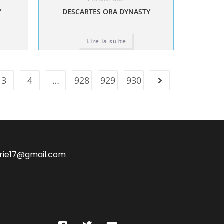
Y
DESCARTES ORA DYNASTY
Lire la suite
3
4
…
928
929
930
irie17@gmail.com