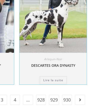
Arlequin-Noir
Y
DESCARTES ORA DYNASTY
Lire la suite
3
4
…
928
929
930