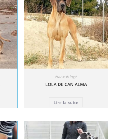
Fauve-Bringé
A
LOLA DE CAN ALMA
Lire la suite