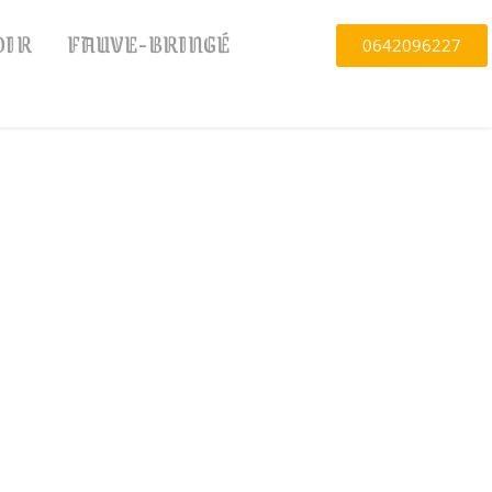
OIR
FAUVE-BRINGÉ
0642096227