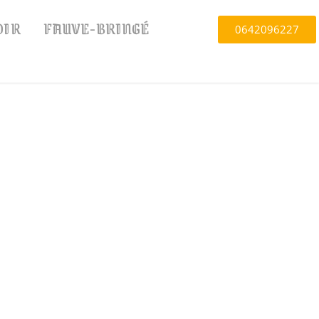
OIR
FAUVE-BRINGÉ
0642096227