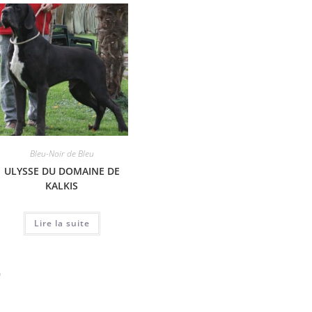
Bleu-Noir de Bleu
Bleu-Noir de Bleu
,
Dogue Champion
Bleu-Noir
ULYSSE DU DOMAINE DE
CH BOTTICELLI
J
KALKIS
MOLOSEUM
Lire la suite
Lire la suite