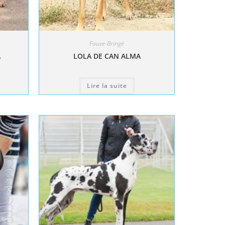
Fauve-Bringé
A
LOLA DE CAN ALMA
Lire la suite