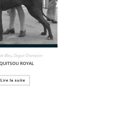
 de Bleu
,
Dogue Champion
QUITSOU ROYAL
Lire la suite