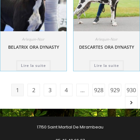
Arlequin-Noir
Arlequin-Noir
BELATRIX ORA DYNASTY
DESCARTES ORA DYNASTY
Lire la suite
Lire la suite
1
2
3
4
…
928
929
930
17150 Saint Martial De Mirambeau