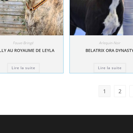
Fauve-Bringé
Arlequin-Noir
LY AU ROYAUME DE LEYLA
BELATRIX ORA DYNAST
Lire la suite
Lire la suite
1
2