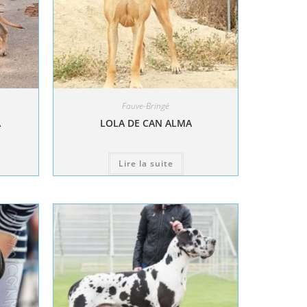
Fauve-Bringé
A
LOLA DE CAN ALMA
Lire la suite