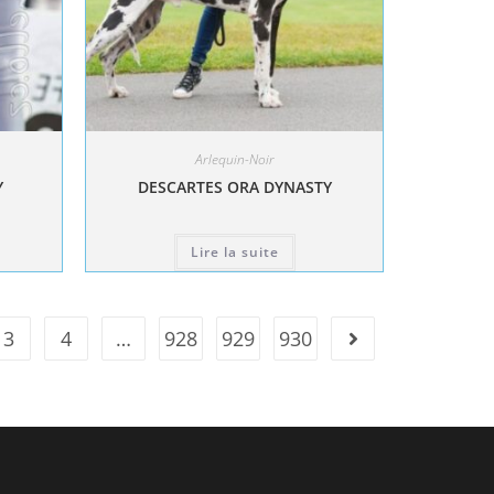
Arlequin-Noir
Y
DESCARTES ORA DYNASTY
Lire la suite
3
4
…
928
929
930