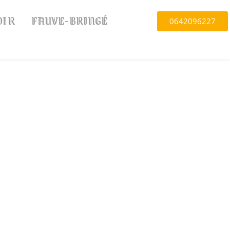
OIR
FAUVE-BRINGÉ
0642096227