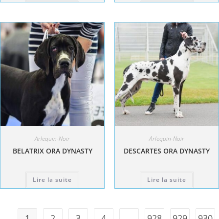
Arlequin-Noir
Arlequin-Noir
BELATRIX ORA DYNASTY
DESCARTES ORA DYNASTY
Lire la suite
Lire la suite
1
2
3
4
…
928
929
930