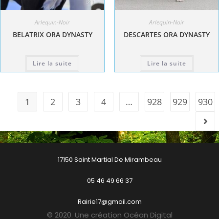
Arlequin-Noir
Arlequin-Noir
BELATRIX ORA DYNASTY
DESCARTES ORA DYNASTY
Lire la suite
Lire la suite
1
2
3
4
…
928
929
930
17150 Saint Martial De Mirambeau
05 46 49 66 37
Rairie17@gmail.com
© 2020. Une création Océan Digital