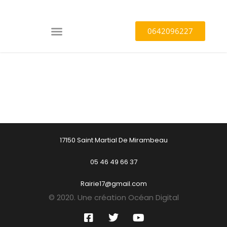
0642096227
17150 Saint Martial De Mirambeau
05 46 49 66 37
Rairie17@gmail.com
© 2020. Une création Océan Digital