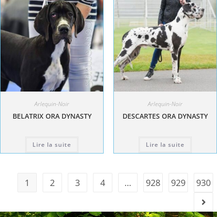
Arlequin-Noir
Arlequin-Noir
BELATRIX ORA DYNASTY
DESCARTES ORA DYNASTY
Lire la suite
Lire la suite
1
2
3
4
…
928
929
930