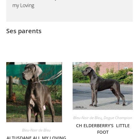
my Loving
Ses parents
Bleu-Noir de Bleu
,
Dogue Champion
CH ELDERBERRY’S LITTLE
Bleu-Noir de Bleu
FOOT
ALTUSDANE ALL MY LOVING