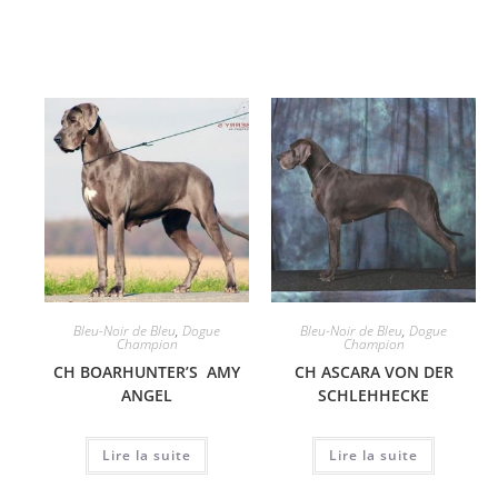
Bleu-Noir de Bleu
,
Dogue
Bleu-Noir de Bleu
,
Dogue
Champion
Champion
CH BOARHUNTER’S AMY
CH ASCARA VON DER
ANGEL
SCHLEHHECKE
Lire la suite
Lire la suite