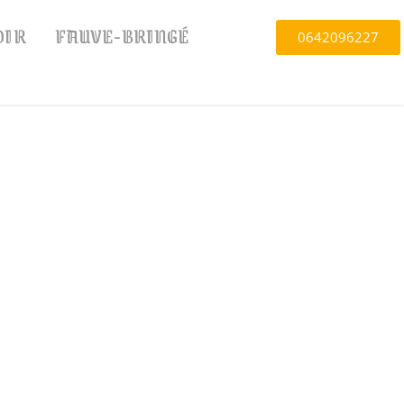
OIR
FAUVE-BRINGÉ
0642096227