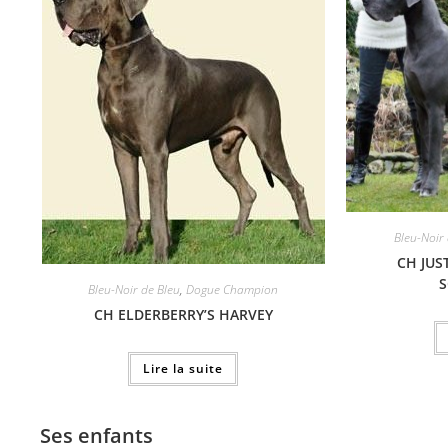
Bleu-Noir
CH JUS
Bleu-Noir de Bleu
,
Dogue Champion
CH ELDERBERRY’S HARVEY
Lire la suite
Ses enfants