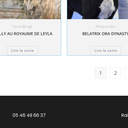
Fauve-Bringé
Arlequin-Noir
LY AU ROYAUME DE LEYLA
BELATRIX ORA DYNAST
Lire la suite
Lire la suite
1
2
05 46 49 66 37
Ra