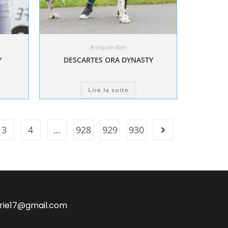
Arlequin-Noir
Y
DESCARTES ORA DYNASTY
Lire la suite
3
4
…
928
929
930
irie17@gmail.com