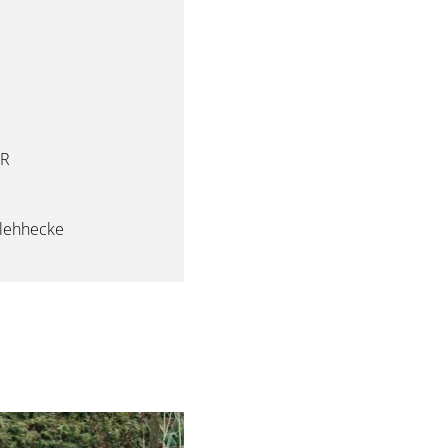
ER
hlehhecke