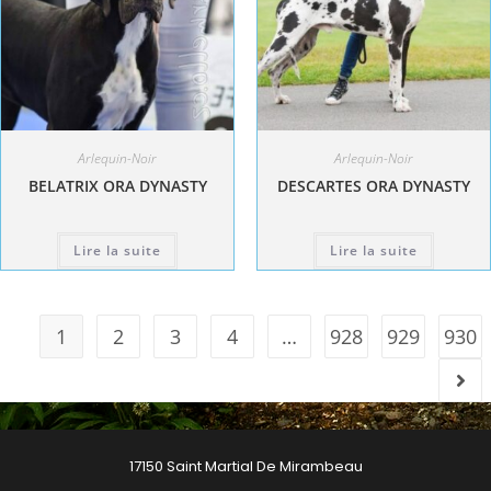
Arlequin-Noir
Arlequin-Noir
BELATRIX ORA DYNASTY
DESCARTES ORA DYNASTY
Lire la suite
Lire la suite
1
2
3
4
…
928
929
930
17150 Saint Martial De Mirambeau