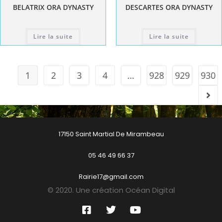
BELATRIX ORA DYNASTY
DESCARTES ORA DYNASTY
Lire la suite
Lire la suite
1
2
3
4
…
928
929
930
17150 Saint Martial De Mirambeau
05 46 49 66 37
Rairie17@gmail.com
© 2020. Une création Océan Digital