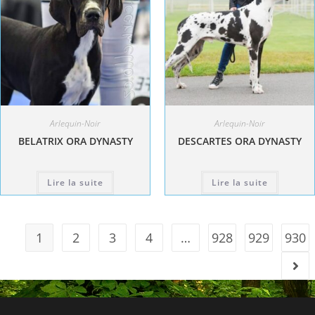
Arlequin-Noir
Arlequin-Noir
BELATRIX ORA DYNASTY
DESCARTES ORA DYNASTY
Lire la suite
Lire la suite
1
2
3
4
…
928
929
930