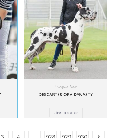
Arlequin-Noir
Y
DESCARTES ORA DYNASTY
Lire la suite
3
4
…
928
929
930