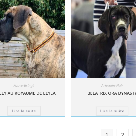
Fauve-Bringé
Arlequin-Noir
LY AU ROYAUME DE LEYLA
BELATRIX ORA DYNAST
Lire la suite
Lire la suite
1
2