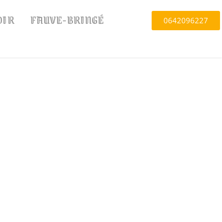
OIR
FAUVE-BRINGÉ
0642096227