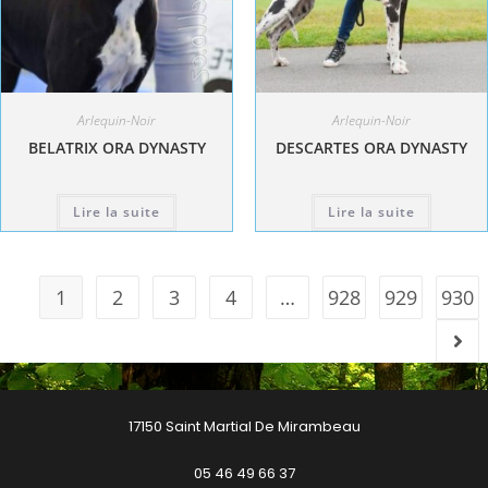
Arlequin-Noir
Arlequin-Noir
BELATRIX ORA DYNASTY
DESCARTES ORA DYNASTY
Lire la suite
Lire la suite
1
2
3
4
…
928
929
930
17150 Saint Martial De Mirambeau
05 46 49 66 37