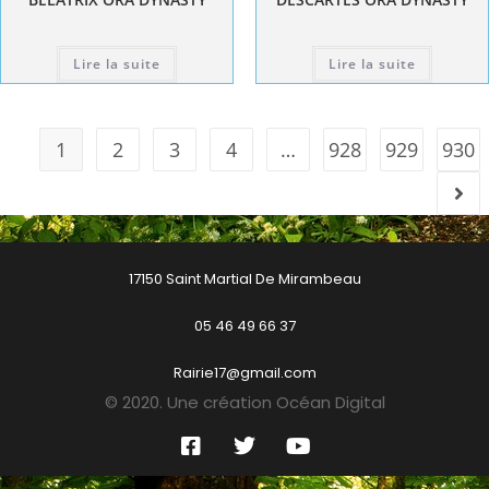
Lire la suite
Lire la suite
1
2
3
4
…
928
929
930
17150 Saint Martial De Mirambeau
05 46 49 66 37
Rairie17@gmail.com
© 2020. Une création Océan Digital