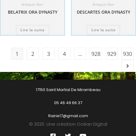
Arlequin-Noir
Arlequin-Noir
BELATRIX ORA DYNASTY
DESCARTES ORA DYNASTY
Lire la suite
Lire la suite
1
2
3
4
…
928
929
930
17150 Saint Martial De Mirambeau
05 46 49 66 37
Rairie17@gmail.com
© 2020. Une création Océan Digital