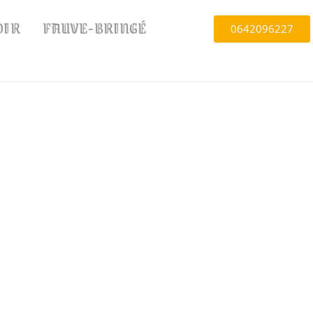
OIR
FAUVE-BRINGÉ
0642096227