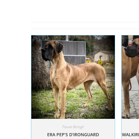
Fauve-Bringé
ERA PEP’S D’IRONGUARD
WALKIRI