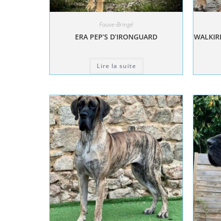
Fauve-Bringé
ERA PEP’S D’IRONGUARD
WALKIRI
Lire la suite