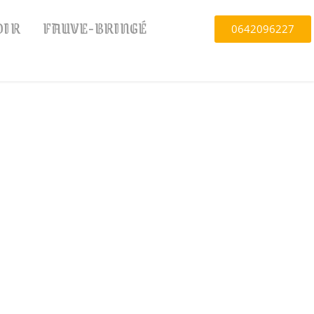
OIR
FAUVE-BRINGÉ
0642096227