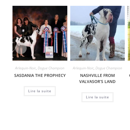
Arlequin-Noir
,
Dogue Champion
Arlequin-Noir
,
Dogue Champion
SASDANIA THE PROPHECY
NASHVILLE FROM
VALVASOR’S LAND
Lire la suite
Lire la suite