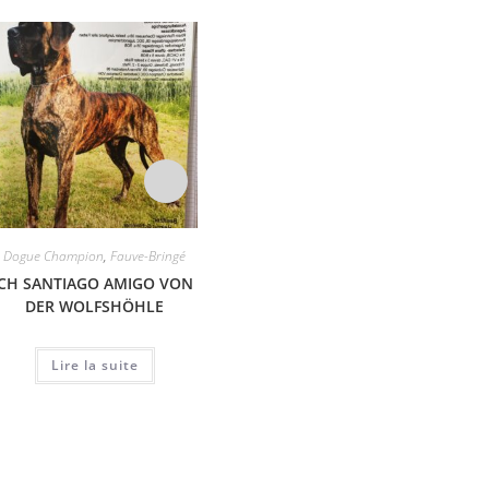
Dogue Champion
,
Fauve-Bringé
Bleu-Noir de Bleu
,
Dogue
Arlequin
Champion
CH SANTIAGO AMIGO VON
CH CH
KNOPF’S ELWOOD BLUES
DER WOLFSHÖHLE
eliz
SHARCON
Lire la suite
Lire la suite