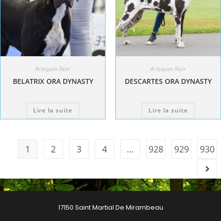
Arlequin-Noir
Arlequin-Noir
BELATRIX ORA DYNASTY
DESCARTES ORA DYNASTY
Lire la suite
Lire la suite
1
2
3
4
…
928
929
930
17150 Saint Martial De Mirambeau