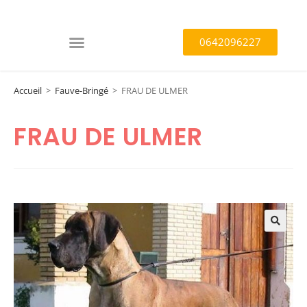
0642096227
Accueil
>
Fauve-Bringé
>
FRAU DE ULMER
FRAU DE ULMER
🔍