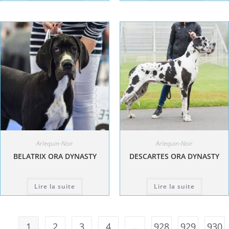
Arlequin-Noir
Arlequin-Noir
BELATRIX ORA DYNASTY
DESCARTES ORA DYNASTY
Lire la suite
Lire la suite
1
2
3
4
…
928
929
930