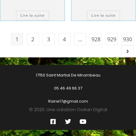
Lire la suite
Lire la suite
1
2
3
4
…
928
929
930
17150 Saint Martial De Mirambeau
05 46 49 66 37
Rairie17@gmail.com
© 2020. Une création Océan Digital