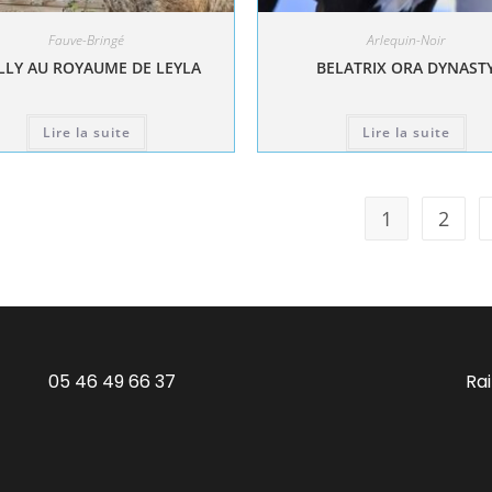
Fauve-Bringé
Arlequin-Noir
LY AU ROYAUME DE LEYLA
BELATRIX ORA DYNAST
Lire la suite
Lire la suite
1
2
05 46 49 66 37
Ra