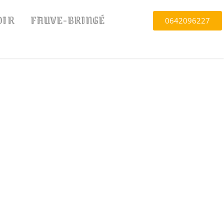
OIR
FAUVE-BRINGÉ
0642096227