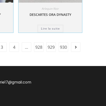
Arlequin-Noir
Y
DESCARTES ORA DYNASTY
Lire la suite
3
4
…
928
929
930
irie17@gmail.com