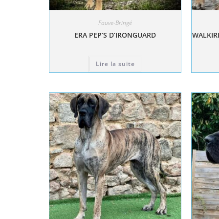
Fauve-Bringé
ERA PEP’S D’IRONGUARD
WALKIRI
Lire la suite