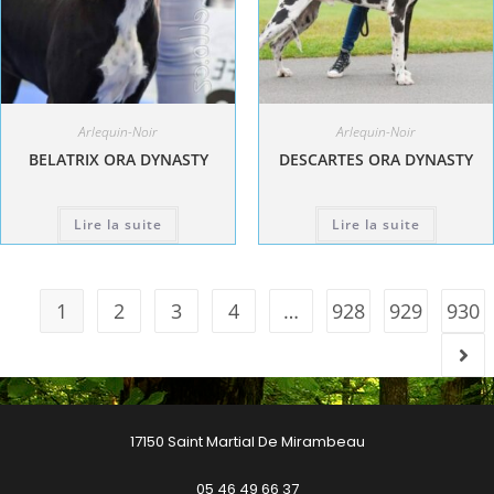
Arlequin-Noir
Arlequin-Noir
BELATRIX ORA DYNASTY
DESCARTES ORA DYNASTY
Lire la suite
Lire la suite
1
2
3
4
…
928
929
930
17150 Saint Martial De Mirambeau
05 46 49 66 37