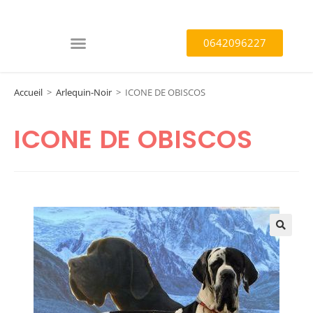
0642096227
Accueil
>
Arlequin-Noir
>
ICONE DE OBISCOS
ICONE DE OBISCOS
🔍