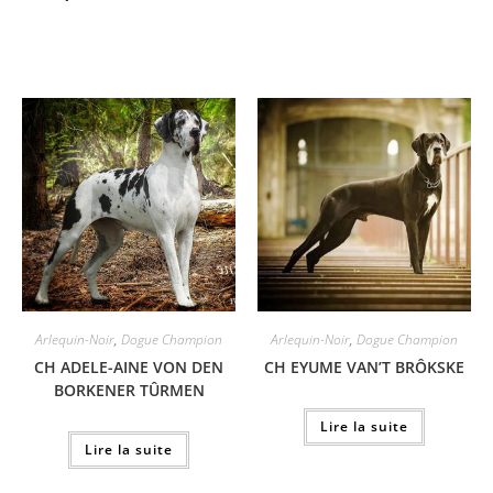
Arlequin-Noir
,
Dogue Champion
Arlequin-Noir
,
Dogue Champion
CH ADELE-AINE VON DEN
CH EYUME VAN’T BRÔKSKE
BORKENER TÛRMEN
Lire la suite
Lire la suite