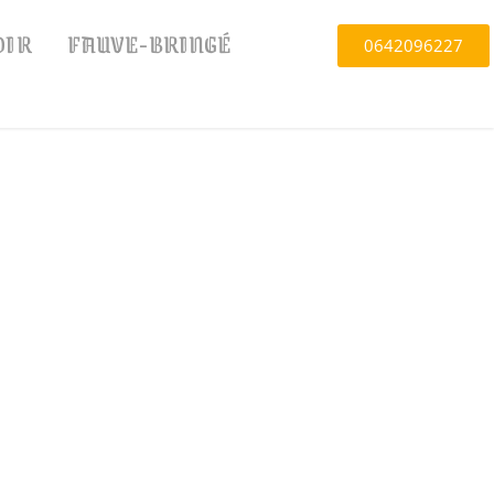
OIR
FAUVE-BRINGÉ
0642096227