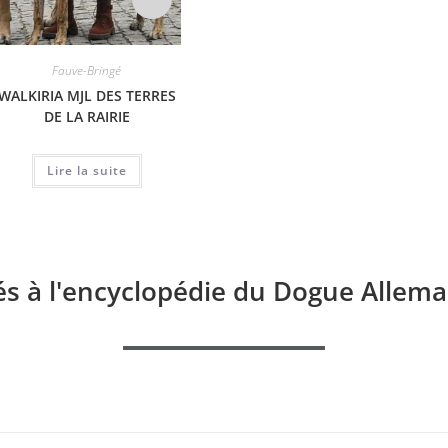
Fauve-Bringé
Fauve-Bringé
WALKIRIA MJL DES TERRES
CH ZETHA DEL TEMPIO DEI
ZLA
DE LA RAIRIE
GIGANTI
Lire la suite
Lire la suite
és à l'encyclopédie du Dogue Allema