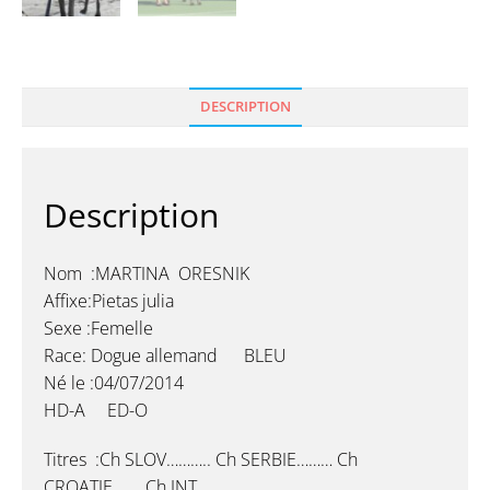
DESCRIPTION
Description
Nom :MARTINA ORESNIK
Affixe:Pietas julia
Sexe :Femelle
Race: Dogue allemand BLEU
Né le :04/07/2014
HD-A ED-O
Titres :Ch SLOV……….. Ch SERBIE……… Ch
CROATIE……..Ch INT