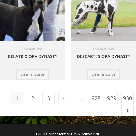
Arlequin-Noir
Arlequin-Noir
BELATRIX ORA DYNASTY
DESCARTES ORA DYNASTY
Lire la suite
Lire la suite
1
2
3
4
…
928
929
930
17150 Saint Martial De Mirambeau