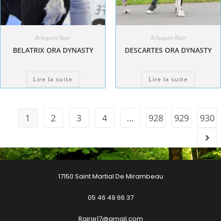
Arlequin-Noir
Arlequin-Noir
BELATRIX ORA DYNASTY
DESCARTES ORA DYNASTY
Lire la suite
Lire la suite
1
2
3
4
…
928
929
930
17150 Saint Martial De Mirambeau
05 46 49 66 37
Rairie17@gmail.com