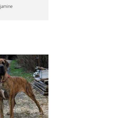
njamine