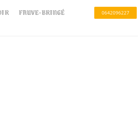
OIR
FAUVE-BRINGÉ
0642096227