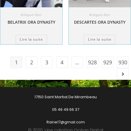
Arlequin-Noir
Arlequin-Noir
BELATRIX ORA DYNASTY
DESCARTES ORA DYNASTY
Lire la suite
Lire la suite
1
2
3
4
…
928
929
930
17150 Saint Martial De Mirambeau
05 46 49 66 37
Rairie17@gmail.com
© 2020. Une création Océan Digital