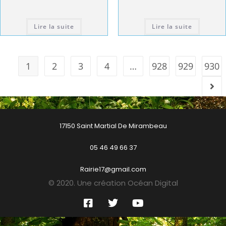
Lire la suite
Lire la suite
1
2
3
4
…
928
929
930
17150 Saint Martial De Mirambeau
05 46 49 66 37
Rairie17@gmail.com
© 2020. Une création Océan Digital