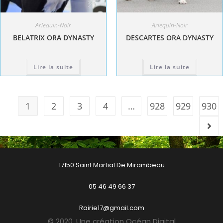
Arlequin-Noir
Arlequin-Noir
BELATRIX ORA DYNASTY
DESCARTES ORA DYNASTY
Lire la suite
Lire la suite
1
2
3
4
…
928
929
930
17150 Saint Martial De Mirambeau
05 46 49 66 37
Rairie17@gmail.com
© 2020. Une création Océan Digital