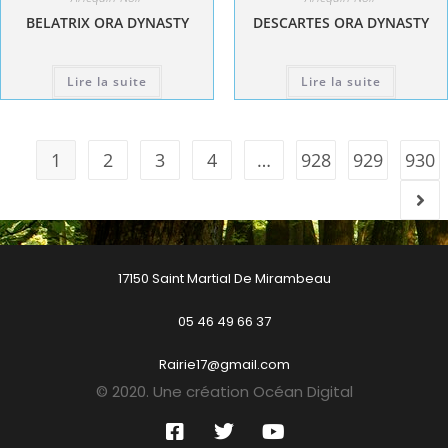
BELATRIX ORA DYNASTY
DESCARTES ORA DYNASTY
Lire la suite
Lire la suite
1
2
3
4
…
928
929
930
17150 Saint Martial De Mirambeau
05 46 49 66 37
Rairie17@gmail.com
© 2020. Une création Océan Digital