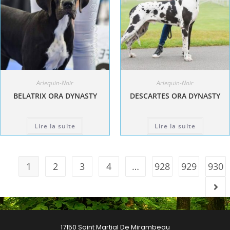
Arlequin-Noir
Arlequin-Noir
BELATRIX ORA DYNASTY
DESCARTES ORA DYNASTY
Lire la suite
Lire la suite
1
2
3
4
…
928
929
930
17150 Saint Martial De Mirambeau