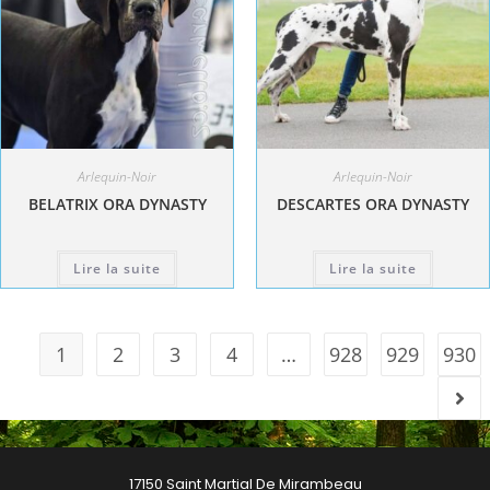
Arlequin-Noir
Arlequin-Noir
BELATRIX ORA DYNASTY
DESCARTES ORA DYNASTY
Lire la suite
Lire la suite
1
2
3
4
…
928
929
930
17150 Saint Martial De Mirambeau